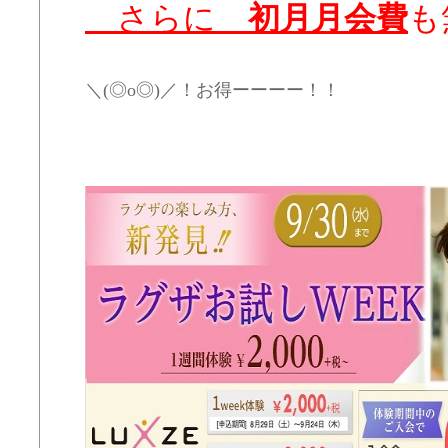
さらに
初月月会費
も
＼(◎o◎)／！お得ーーーー！！