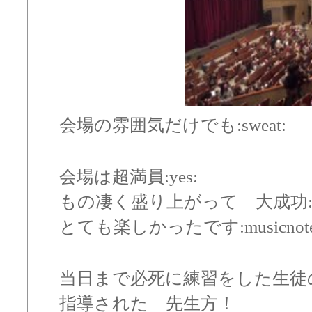
会場の雰囲気だけでも:sweat:
会場は超満員:yes:
もの凄く盛り上がって 大成功:hea
とても楽しかったです:musicnote
当日まで必死に練習をした生徒
指導された 先生方！