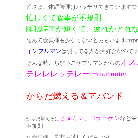
皆さま、体調管理はバッチリできていますでしょう
忙しくて食事が不規則
睡眠時間が短くて、疲れがとれ
なんて会員様も少なくないとおもいます:hypnoti
インフルマン
は弱ってる人が大好きなのです(>
オス
そんな時、ちびっこサプリマンからの
テレレレッテレー:musicnote:
からだ燃える＆アバンド
ビタミン、コラーゲン
など栄
からだ燃えるは
不規則
な会員様、是非お試しください:-)