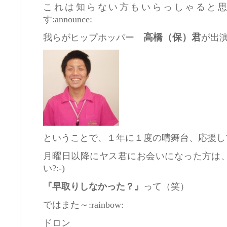
これは知らない方もいらっしゃると
す:announce:
高橋（保）君
我らがヒップホッパー
が出演す
ということで、１年に１度の晴舞台、応援してあげ
月曜日以降にヤス君にお会いになった方は
い?:-)
『早取りしなかった？』
って（笑）
ではまた～:rainbow:
ドロン