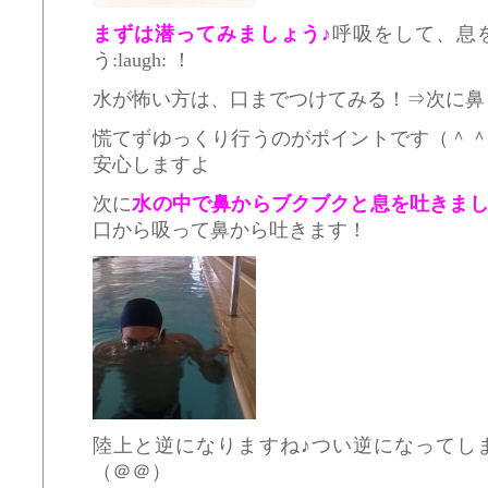
まずは潜ってみましょう♪
呼吸をして、息
う:laugh: ！
水が怖い方は、口までつけてみる！⇒次に鼻
慌てずゆっくり行うのがポイントです（＾
安心しますよ
次に
水の中で鼻からブクブクと息を吐きま
口から吸って鼻から吐きます！
陸上と逆になりますね♪つい逆になってし
（＠＠）