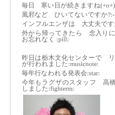
毎日 寒い日が続きますね(+o+)
風邪など ひいてないですか?:-
インフルエンザは 大丈夫ですか?
外から帰ってきたら 念入り
お忘れなく :pill:
昨日は栃木文化センターで 
が行われました:musicnote:
毎年行なわれる発表会:star:
今年もラグザのスタッフ 高
しました:fighterm: