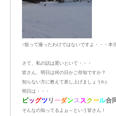
↑狙って撮ったわけではないですよ・・・本当
さて、私の話は置いといて・・・
皆さん、明日は何の日かご存知ですか？
知らない方に教えて差し上げましょう8-)
明日は・・・
ビ
ッ
グ
ツ
リ
ー
ダ
ン
ス
ス
ク
ー
ル
合
そんなの知ってるよぉ～という皆さん！