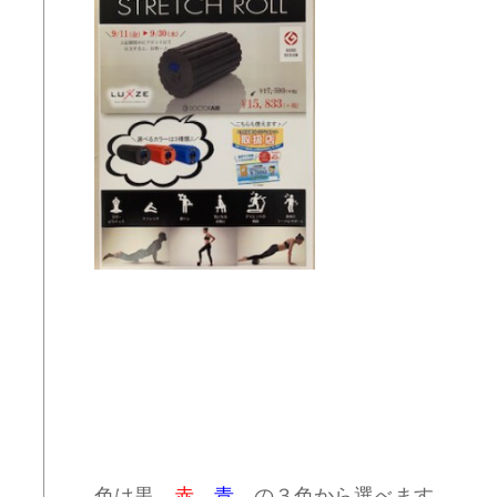
色は黒、
赤
、
青
の３色から選べます。